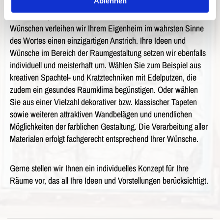
Ablehnen
Sondertechniken wie Metallico oder Sentimento in
Sichtbetonoptik und einer individuellen Farbauswahl nach Ihren
Wünschen verleihen wir Ihrem Eigenheim im wahrsten Sinne
des Wortes einen einzigartigen Anstrich. Ihre Ideen und
Wünsche im Bereich der Raumgestaltung setzen wir ebenfalls
individuell und meisterhaft um. Wählen Sie zum Beispiel aus
kreativen Spachtel- und Kratztechniken mit Edelputzen, die
zudem ein gesundes Raumklima begünstigen. Oder wählen
Sie aus einer Vielzahl dekorativer bzw. klassischer Tapeten
sowie weiteren attraktiven Wandbelägen und unendlichen
Möglichkeiten der farblichen Gestaltung. Die Verarbeitung aller
Materialen erfolgt fachgerecht entsprechend Ihrer Wünsche.
Gerne stellen wir Ihnen ein individuelles Konzept für Ihre
Räume vor, das all Ihre Ideen und Vorstellungen berücksichtigt.