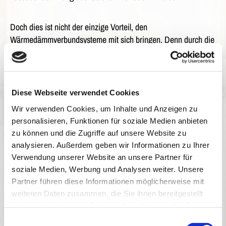
Doch dies ist nicht der einzige Vorteil, den
Wärmedämmverbundsysteme mit sich bringen. Denn durch die
Einsparung von Energie und somit von Brennstoffen wird die
Umwelt nachhaltig entlastet. Denn die eingesparte Heizwärme
muss gar nicht erst produziert werden, wodurch weniger
umweltbelastende Abgase entstehen.
Diese Webseite verwendet Cookies
Wir verwenden Cookies, um Inhalte und Anzeigen zu
Nicht zuletzt schafft eine Fassadendämmung ein angenehmes
personalisieren, Funktionen für soziale Medien anbieten
Raumklima - sowohl in der kalten Jahreszeit als auch im
zu können und die Zugriffe auf unsere Website zu
Sommer. Sprechen Sie uns an, wir beraten Sie gerne und
analysieren. Außerdem geben wir Informationen zu Ihrer
führen alle Arbeiten in diesem Bereich fachgerecht aus!
Verwendung unserer Website an unsere Partner für
soziale Medien, Werbung und Analysen weiter. Unsere
Partner führen diese Informationen möglicherweise mit
weiteren Daten zusammen, die Sie ihnen bereitgestellt
haben oder die sie im Rahmen Ihrer Nutzung der Dienste
gesammelt haben.
Einwilligungsauswahl